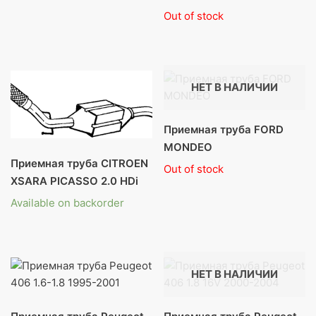
Каталог
Out of stock
Глушители POLMOSTROW
Глушители СBD
НЕТ В НАЛИЧИИ
Гофры глушителя
Приемная труба FORD
Заменители катализатора
MONDEO
Приемная труба CITROEN
Out of stock
Катализаторы
XSARA PICASSO 2.0 HDi
Пламегасители
Available on backorder
Крепеж глушителя
Ремонт глушителя
НЕТ В НАЛИЧИИ
Автохимия