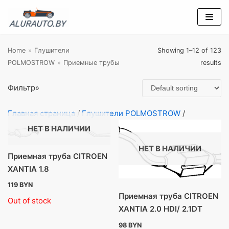
Перейти
к
содержимому
Home
»
Глушители
Showing 1–12 of 123
POLMOSTROW
»
Приемные трубы
results
Фильтр
Фильтр»
Подбор глушителя POLMOSTROW
Главная страница
/
Глушители POLMOSTROW
/
НЕТ В НАЛИЧИИ
Каталог FERROZ
НЕТ В НАЛИЧИИ
Приемная труба CITROEN
Каталог CBD
XANTIA 1.8
Каталог EDEX
119
BYN
Приемная труба CITROEN
Out of stock
Каталог BOSAL
XANTIA 2.0 HDI/ 2.1DТ
98
BYN