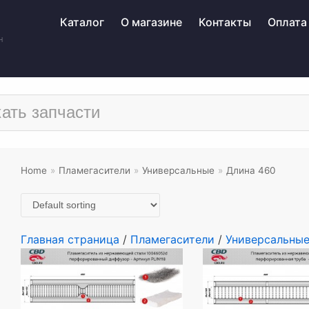
Каталог
О магазине
Контакты
Оплата
н
Home
»
Пламегасители
»
Универсальные
»
Длина 460
Главная страница
/
Пламегасители
/
Универсальны