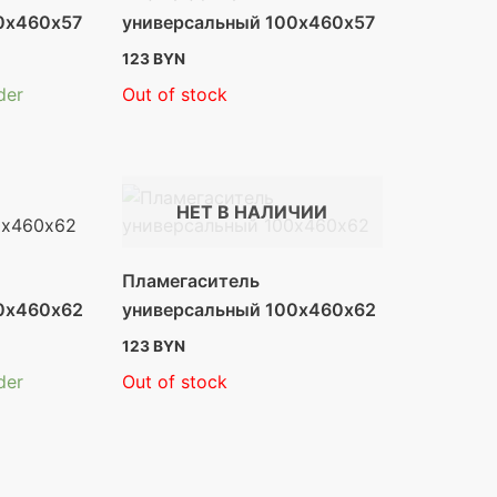
0х460х57
универсальный 100х460х57
123
BYN
der
Out of stock
НЕТ В НАЛИЧИИ
Пламегаситель
0х460х62
универсальный 100х460х62
123
BYN
der
Out of stock